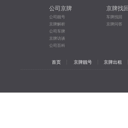
公司京牌
京牌找
公司靓号
车牌找回
京牌解析
京牌问答
公司车牌
京牌访谈
公司百科
首页
京牌靓号
京牌出租