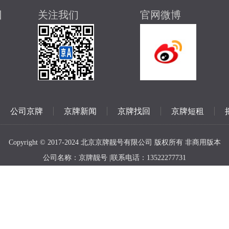
回
关注我们
官网微博
公司京牌
京牌新闻
京牌找回
京牌短租
Copyright © 2017-2024 北京京牌靓号有限公司 版权所有 非商用版本
公司名称：京牌靓号 |联系电话：13522277731