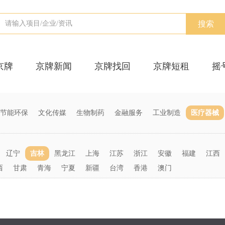
搜索
京牌
京牌新闻
京牌找回
京牌短租
摇
节能环保
文化传媒
生物制药
金融服务
工业制造
医疗器械
辽宁
吉林
黑龙江
上海
江苏
浙江
安徽
福建
江西
西
甘肃
青海
宁夏
新疆
台湾
香港
澳门