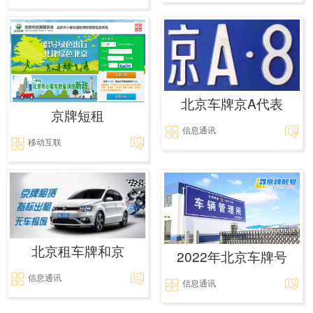
北京车牌京A代表
京牌短租
信息通讯
移动互联
北京租车牌和京
2022年北京车牌号
信息通讯
信息通讯