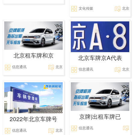
文化传媒
北京
北京租车牌和京
北京车牌京A代表
信息通讯
北京
信息通讯
北京
京牌|出租车牌已
2022年北京车牌号
信息通讯
信息通讯
北京